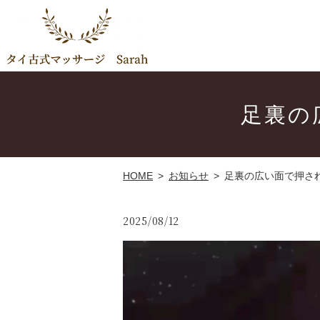
足裏の
HOME
お知らせ
足裏の広い面で押され
2025/08/12
動
画
プ
レ
ー
ヤ