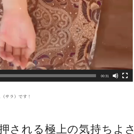
00:31
h（サラ）です！
押される極上の気持ちよ