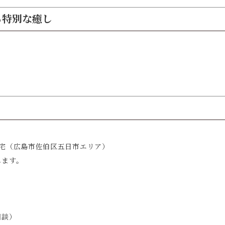
る特別な癒し
区三宅（広島市佐伯区五日市エリア）
します。
相談）